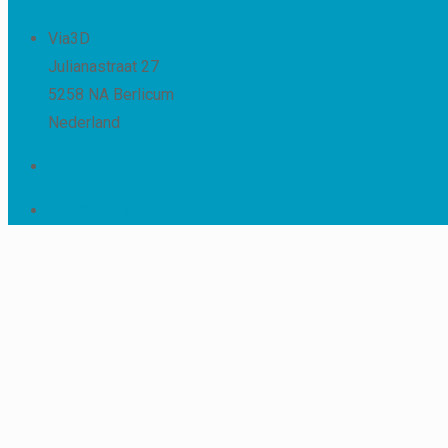
Via3D
Julianastraat 27
5258 NA Berlicum
Nederland
073 20 20 222
info@via3D.nl