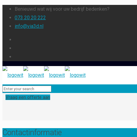
Benieuwd wat wij voor uw bedrijf bedenken?
073 20 20 222
info@via3d.nl
Vraag een offerte aan
Contactinformatie