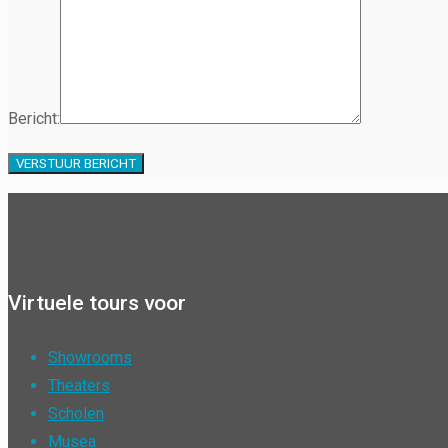
Bericht:
Virtuele tours voor
Showrooms
Theaters
Scholen
Musea