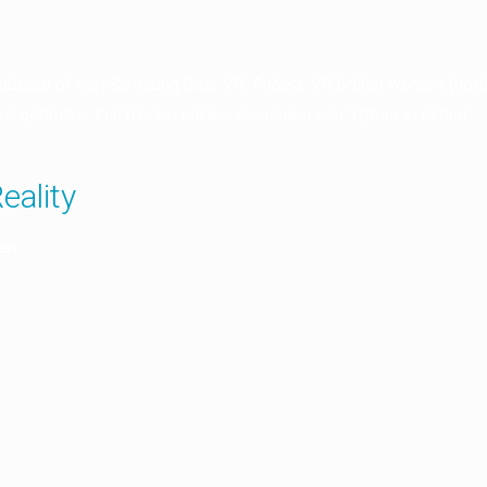
 Cardboard of een Samsung Gear VR. Andere VR brillen worden (nog
ere gebruiker kan binnen enkele seconden een 3Dtour in virtual
eality
en: