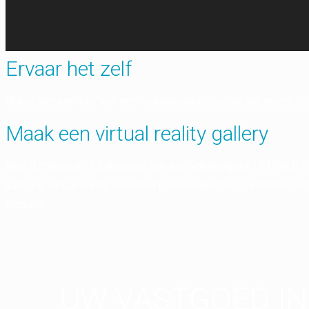
Ervaar het zelf
Bekijk hier een tour van een makelaarskantoor die we recent heb
Maak een virtual reality gallery
Bent u makelaar of beheerder van een vakantiepark? Of heeft u
kunt u in virtual reality switchen tussen objecten. U klant/koper
instellen.
UW VASTGOED IN