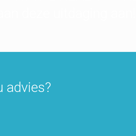
aan deze uitdaging aan!
u advies?