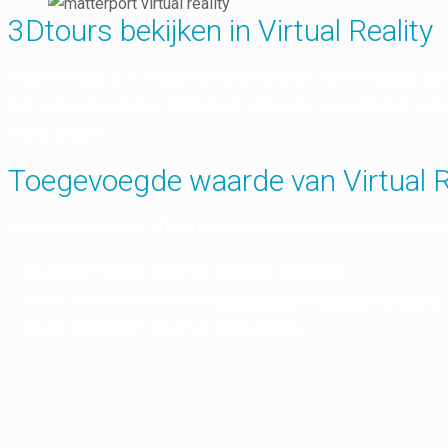
3Dtours bekijken in Virtual Reality
Iedere 3Dtour is in virtual reality te bekijken via een Google
niet ondersteund door Matterport. Het werkt zeer intuïtief. Ied
reality ervaren.
Toegevoegde waarde van Virtual R
Het bekijken van de 3Dtours in virtual reality kan op drie manier
– Via WebVR direct vanuit de browser (Chrome)
– Via de Matterport app in de
Applestore
of
Google Playstore
– Via de Matterport app in de
Oculusstore