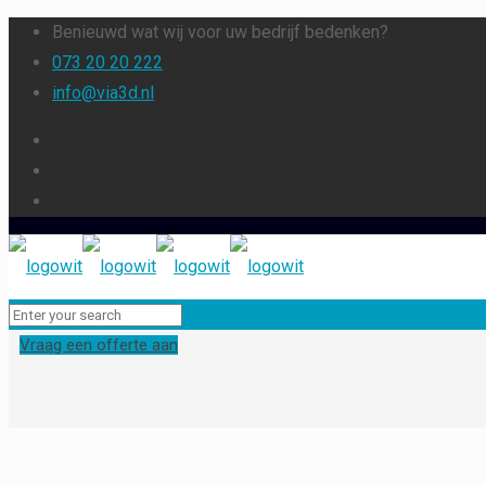
Benieuwd wat wij voor uw bedrijf bedenken?
073 20 20 222
info@via3d.nl
Vraag een offerte aan