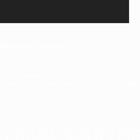
ben gemaakt in Virtual reality
 meerdere vastgoedobjecten in verhuur of beheer? Dan is de Mat
/huurder kan zo in 5 minuten meerdere objecten in Virtual reality 
 VIRTUAL REALITY P